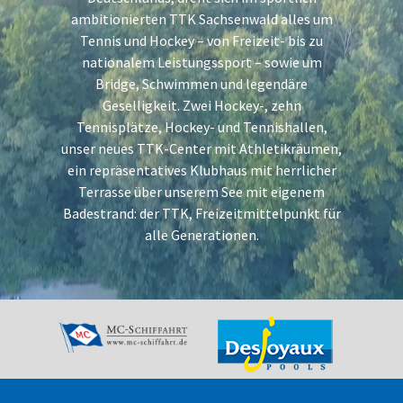
ambitionierten TTK Sachsenwald alles um
Tennis und Hockey – von Freizeit- bis zu
nationalem Leistungssport – sowie um
Bridge, Schwimmen und legendäre
Geselligkeit. Zwei Hockey-, zehn
Tennisplätze, Hockey- und Tennishallen,
unser neues TTK-Center mit Athletikräumen,
ein repräsentatives Klubhaus mit herrlicher
Terrasse über unserem See mit eigenem
Badestrand: der TTK, Freizeitmittelpunkt für
alle Generationen.