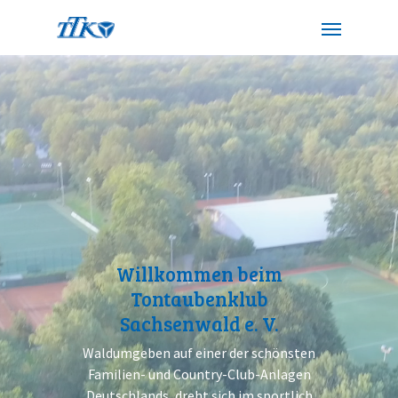
Willkommen beim
Tontaubenklub
Sachsenwald e. V.
Waldumgeben auf einer der schönsten
Familien- und Country-Club-Anlagen
Deutschlands, dreht sich im sportlich