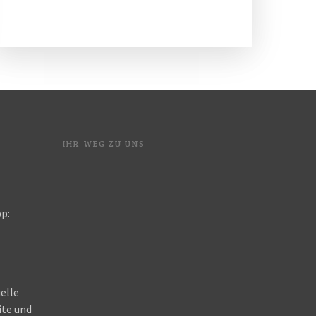
IHR WEG ZU UNS
p:
elle
ite und