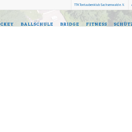
TTK Tontaubenklub Sachsenwald e. V.
CKEY
BALLSCHULE
BRIDGE
FITNESS
SCHÜT