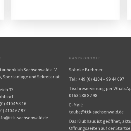
T
GASTRONOMIE
aubenklub Sachsenwald e. V.
Söhnke Brehmer
, Sportanlage und Sekretariat
Tel.: +49 (0) 4104 – 99 44 097
Tischreservierung per WhatsAp
ich 33
0163 288 82 98
hltorf
(0) 4104 58 16
E-Mail:
(0) 4104 67 87
taube@ttk-sachsenwald.de
nfo@ttk-sachsenwald.de
Das Klubhaus ist geöffnet, aktu
Öffnungszeiten auf der Startse