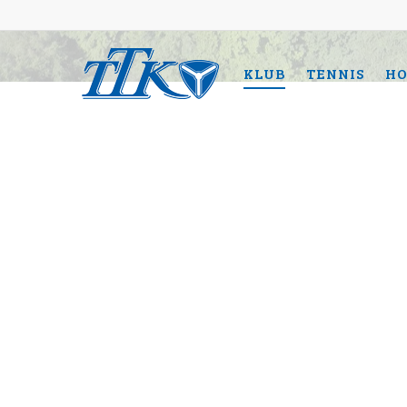
KLUB
TENNIS
HO