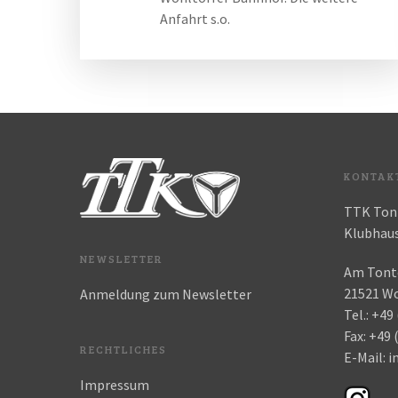
Anfahrt s.o.
KONTAK
TTK Tont
Klubhaus
NEWSLETTER
Am Tonte
21521 Wo
Anmeldung zum Newsletter
Tel.:
+49 
Fax:
+49 
RECHTLICHES
E-Mail:
i
Impressum